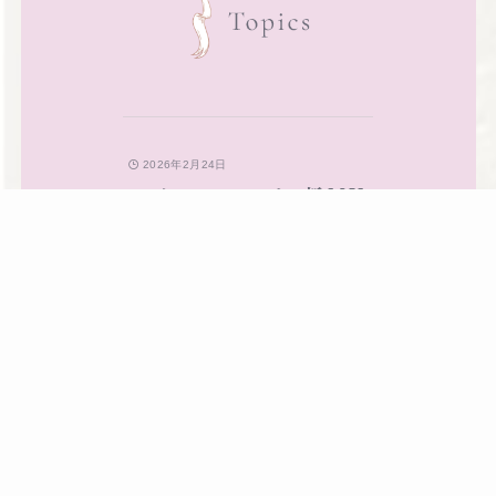
2026年2月24日
ロイヤルメルト 新MV
発表
2026年2月24日
ロイヤルメルト本店開
店4周年イベント大盛
況で閉幕 ― 圧巻の売
上と豪華レセプション
を開催